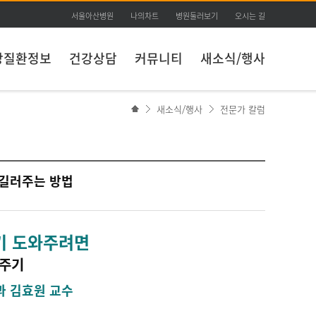
서울아산병원
나의차트
병원둘러보기
오시는 길
장질환정보
건강상담
커뮤니티
새소식/행사
새소식/행사
전문가 칼럼
 길러주는 방법
기 도와주려면
러주기
 김효원 교수