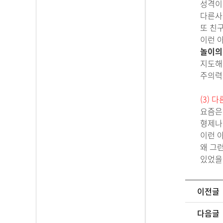
성격이
다른사
또 친
이런 
놀이의
지도해
주의력
(3)
요즘은
형제나
이런 
왜 그
있었을
이전글
다음글