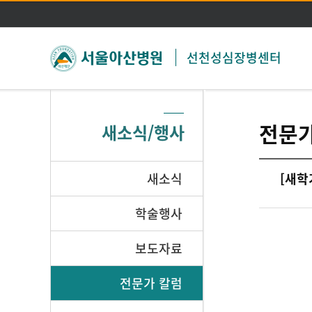
선천성심장병센터
전문가
새소식/행사
새소식
[새학
학술행사
보도자료
전문가 칼럼