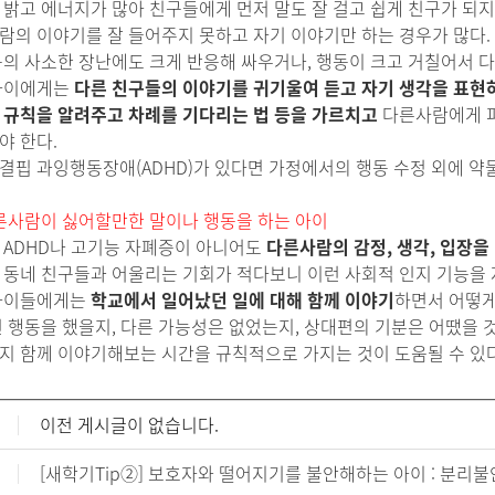
 밝고 에너지가 많아 친구들에게 먼저 말도 잘 걸고 쉽게 친구가 되
람의 이야기를 잘 들어주지 못하고 자기 이야기만 하는 경우가 많다.
구의 사소한 장난에도 크게 반응해 싸우거나, 행동이 크고 거칠어서 
아이에게는
다른 친구들의 이야기를 귀기울여 듣고 자기 생각을 표현하
 규칙을 알려주고 차례를 기다리는 법 등을 가르치고
다른사람에게 피
야 한다.
결핍 과잉행동장애(ADHD)가 있다면 가정에서의 행동 수정 외에 약
 다른사람이 싫어할만한 말이나 행동을 하는 아이
 ADHD나 고기능 자폐증이 아니어도
다른사람의 감정, 생각, 입장을
 동네 친구들과 어울리는 기회가 적다보니 이런 사회적 인지 기능을 
아이들에게는
학교에서 일어났던 일에 대해 함께 이야기
하면서 어떻게
런 행동을 했을지, 다른 가능성은 없었는지, 상대편의 기분은 어땠을 
지 함께 이야기해보는 시간을 규칙적으로 가지는 것이 도움될 수 있
이전 게시글이 없습니다.
[새학기Tip②] 보호자와 떨어지기를 불안해하는 아이 : 분리