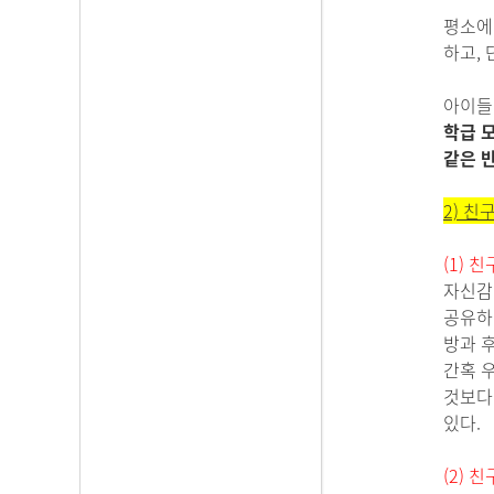
평소에
하고,
아이
학급 
같은 
2)
친구
(1) 
자신감
공유하
방과 
간혹 
것보다
있다.
(2) 