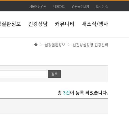
서울아산병원
나의차트
병원둘러보기
오시는 길
장질환정보
건강상담
커뮤니티
새소식/행사
심장질환정보
선천성심장병 건강관리
검색
총
3건
이 등록 되었습니다.