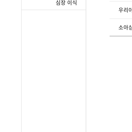
심장 이식
우리
소아심