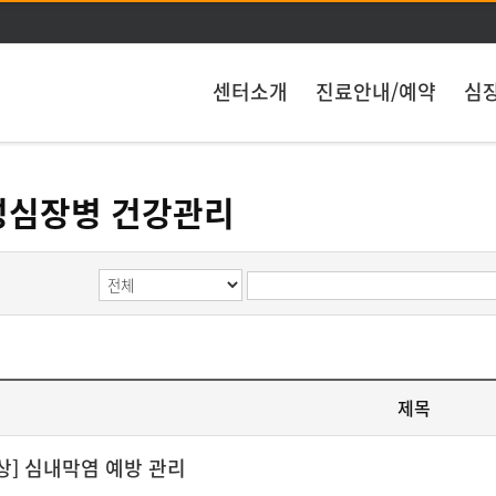
주메뉴 바로가기
본문 바로가기
센터소개
진료안내/예약
심
성심장병 건강관리
제목
상] 심내막염 예방 관리