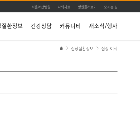
서울아산병원
나의차트
병원둘러보기
오시는 길
장질환정보
건강상담
커뮤니티
새소식/행사
심장질환정보
심장 이식