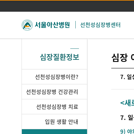
선천성심장병센터
심장 
심장질환정보
선천성심장병이란?
7. 
선천성심장병 건강관리
<새
선천성심장병 치료
7. 
입원 생활 안내
9) 