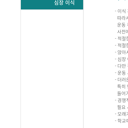
심장 이식
- 이
따라서
운동 
사전에
- 적
- 적
- 앉
- 심장
- 다만
- 운
- 더러
특히 
들어가
- 경
필요 
- 모
- 학