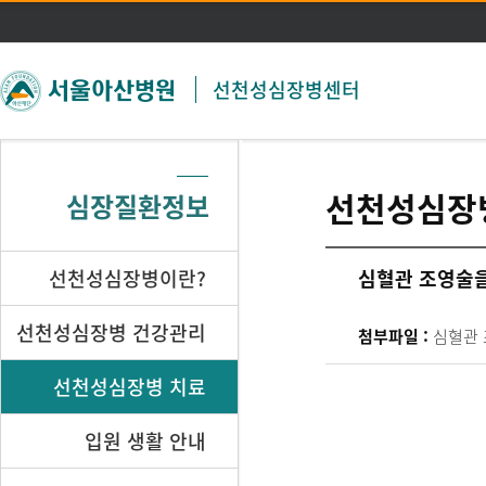
주메뉴 바로가기
본문 바로가기
선천성심장병센터
선천성심장
심장질환정보
선천성심장병이란?
심혈관 조영술
선천성심장병 건강관리
첨부파일 :
심혈관 
선천성심장병 치료
입원 생활 안내