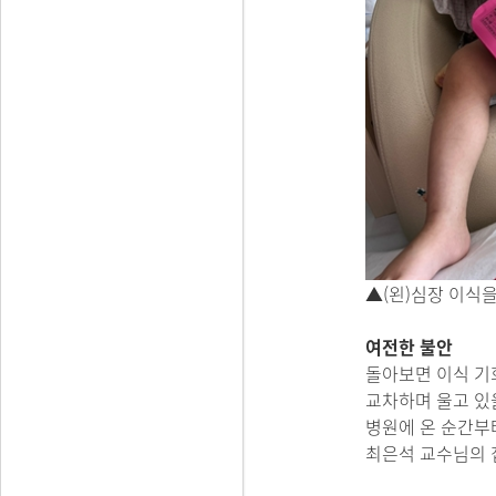
▲(왼)심장 이식
여전한 불안
돌아보면 이식 기
교차하며 울고 있
병원에 온 순간부
최은석 교수님의 