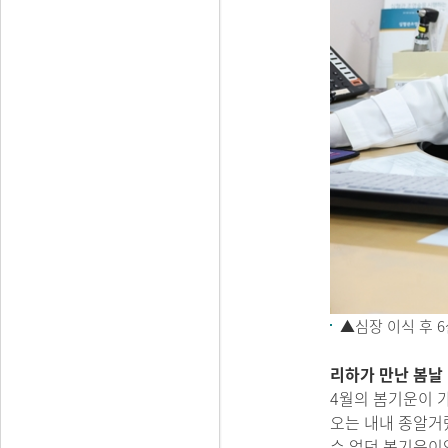
▲심장 이식 후 6
리하가 만난 봄날
4월의 봄기운이 
오는 내내 종알거
수 없던 봄기운이