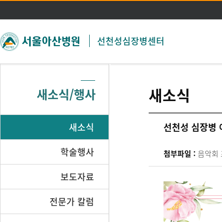
주메뉴 바로가기
본문 바로가기
선천성심장병센터
새소식
새소식/행사
새소식
선천성 심장병 
학술행사
첨부파일 :
음악회 
보도자료
전문가 칼럼