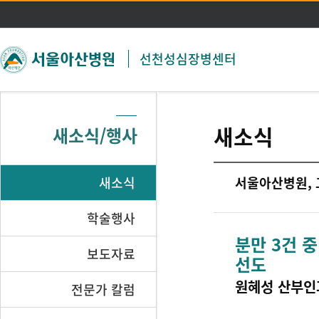
주메뉴 바로가기
본문 바로가기
선천성심장병센터
새소식
새소식/행사
새소식
서울아산병원, 고
학술행사
분만 3건 
보도자료
선도
원혜성 산부인
전문가 칼럼