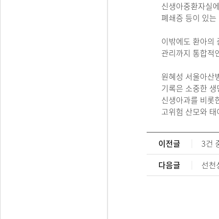
신생아중환자실에서
폐쇄증 등이 있는
이밖에도 환아의 
관리까지 통합적인
원혜성 서울아산병
기록은 소중한 생
신생아과를 비롯한
고위험 산모와 태
이전글
3건 
다음글
선천