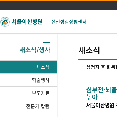
주메뉴 바로가기
본문 바로가기
선천성심장병센터
새소식
새소식/행사
새소식
심정지 후 회복
학술행사
심부전·뇌졸
보도자료
높아
서울아산병원 
전문가 칼럼