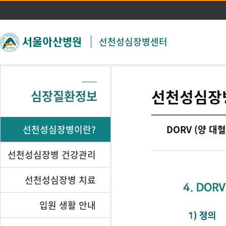
주메뉴 바로가기
본문 바로가기
선천성심장병센터
선천성심장
심장질환정보
선천성심장병이란?
DORV (양 대
선천성심장병 건강관리
선천성심장병 치료
입원 생활 안내